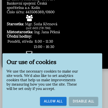
Bankovní spojení: Česká
spořitelna a.s. Kolín
Číslo účtu: 443506369/0800
Starostka:
Mgr. Soňa Křenová
(
tel: 603 278 796
)
Místostarostka:
Ing. Jana Pěkná
Úřední hodiny:
Pondělí, středa
8.00 - 11:30
13:00 - 16:30
Zasílání novinek:
Our use of cookies
Přihlásit odběr
We use the necessary cookies to make our
site work. We'd also like to set analytics
cookies that help us make improvements
by measuring how you use the site. These
will be set only if you accept.
ALLOW ALL
DISABLE ALL