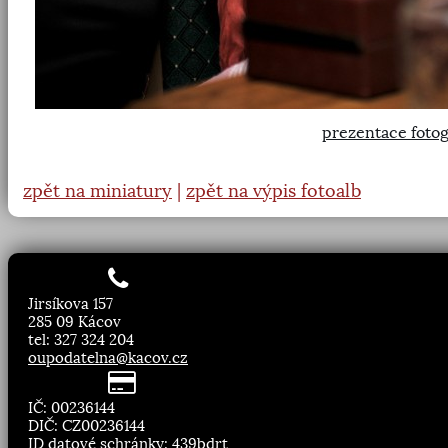
prezentace fotog
zpět na miniatury
|
zpět na výpis fotoalb
Jirsíkova 157
285 09 Kácov
tel: 327 324 204
oupodatelna@kacov.cz
IČ: 00236144
DIČ: CZ00236144
ID datové schránky: 439bdrt