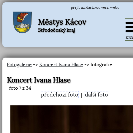
přejít na klasickou verzi webu
Městys Kácov
Středočeský kraj
me
Fotogalerie
->
Koncert Ivana Hlase
-> fotografie
Koncert Ivana Hlase
foto
7
z 34
předchozí foto
další foto
|