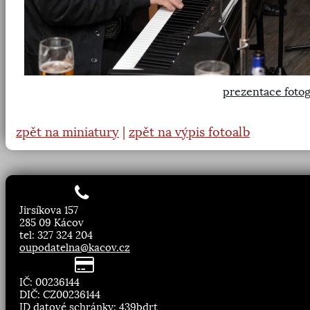
prezentace fotog
zpět na miniatury
|
zpět na výpis fotoalb
Jirsíkova 157
285 09 Kácov
tel: 327 324 204
oupodatelna@kacov.cz
IČ: 00236144
DIČ: CZ00236144
ID datové schránky: 439bdrt