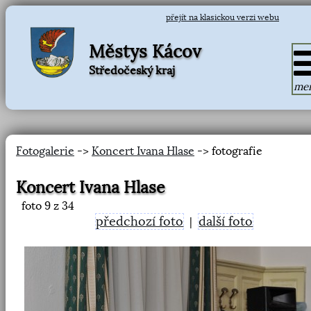
přejít na klasickou verzi webu
Městys Kácov
Středočeský kraj
me
Fotogalerie
->
Koncert Ivana Hlase
-> fotografie
Koncert Ivana Hlase
foto
9
z 34
předchozí foto
další foto
|