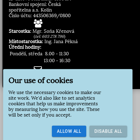
Bankovní spojení: Česká
spořitelna a.s. Kolín
Číslo účtu: 443506369/0800
Starostka:
Mgr. Soňa Křenová
(
tel: 603 278 796
)
Místostarostka:
Ing. Jana Pěkná
Úřední hodiny:
Pondělí, středa
8.00 - 11:30
13:00 - 16:30
Zasílání novinek:
Our use of cookies
Přihlásit odběr
We use the necessary cookies to make our
site work. We'd also like to set analytics
cookies that help us make improvements
by measuring how you use the site. These
will be set only if you accept.
ALLOW ALL
DISABLE ALL