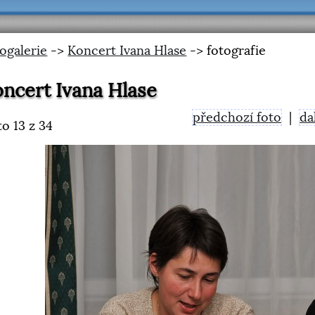
ogalerie
->
Koncert Ivana Hlase
-> fotografie
ncert Ivana Hlase
předchozí foto
|
da
to
13
z 34
<