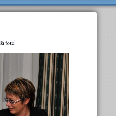
lší foto
>