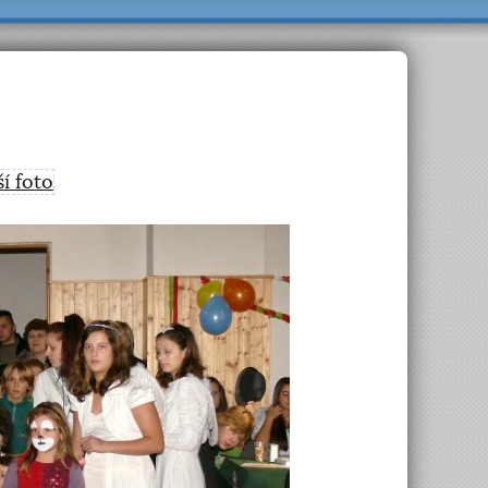
ší foto
>