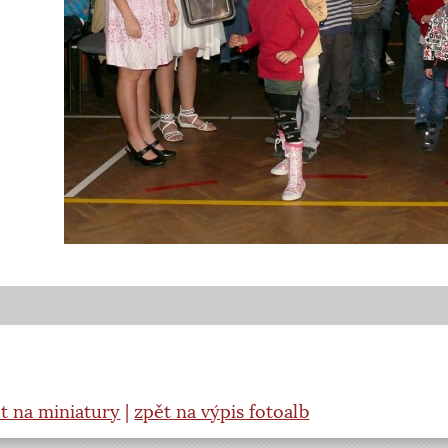
t na miniatury
|
zpět na výpis fotoalb