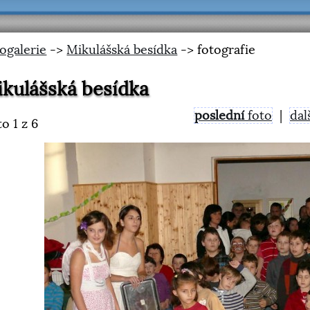
ogalerie
->
Mikulášská besídka
-> fotografie
kulášská besídka
poslední
foto
|
dal
to
1
z 6
<