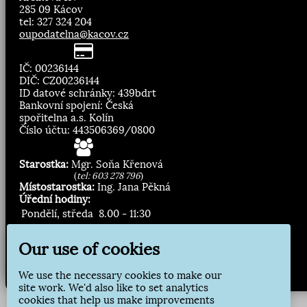
285 09 Kácov
tel: 327 324 204
oupodatelna@kacov.cz
IČ: 00236144
DIČ: CZ00236144
ID datové schránky: 439bdrt
Bankovní spojení: Česká
spořitelna a.s. Kolín
Číslo účtu: 443506369/0800
Starostka:
Mgr. Soňa Křenová
(
tel: 603 278 796
)
Místostarostka:
Ing. Jana Pěkná
Úřední hodiny:
Pondělí, středa
8.00 - 11:30
13:00 - 16:30
Our use of cookies
Zasílání novinek:
We use the necessary cookies to make our
Přihlásit odběr
site work. We'd also like to set analytics
cookies that help us make improvements