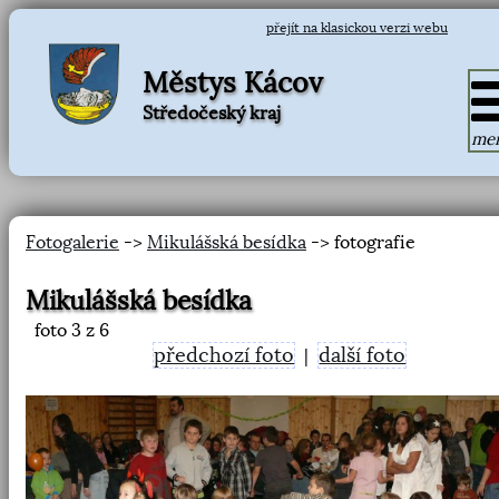
přejít na klasickou verzi webu
Městys Kácov
Středočeský kraj
me
Fotogalerie
->
Mikulášská besídka
-> fotografie
Mikulášská besídka
foto
3
z 6
předchozí foto
další foto
|