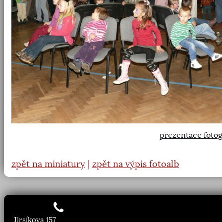
prezentace fotog
zpět na miniatury
|
zpět na výpis fotoalb
Jirsíkova 157