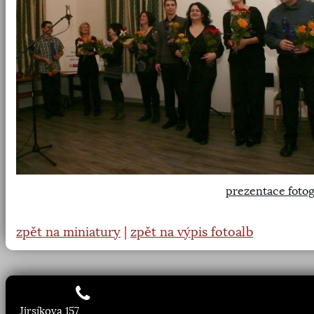
prezentace fotog
zpět na miniatury
|
zpět na výpis fotoalb
Jirsíkova 157