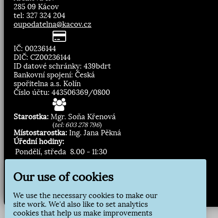
285 09 Kácov
tel: 327 324 204
oupodatelna@kacov.cz
IČ: 00236144
DIČ: CZ00236144
ID datové schránky: 439bdrt
Bankovní spojení: Česká
spořitelna a.s. Kolín
Číslo účtu: 443506369/0800
Starostka:
Mgr. Soňa Křenová
(
tel: 603 278 796
)
Místostarostka:
Ing. Jana Pěkná
Úřední hodiny:
Pondělí, středa
8.00 - 11:30
13:00 - 16:30
Our use of cookies
Zasílání novinek:
We use the necessary cookies to make our
Přihlásit odběr
site work. We'd also like to set analytics
cookies that help us make improvements