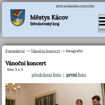
přejít na klasickou verzi webu
Městys Kácov
Středočeský kraj
me
Fotogalerie
->
Vánoční koncert
-> fotografie
Vánoční koncert
foto
5
z 5
předchozí foto
první
foto
|