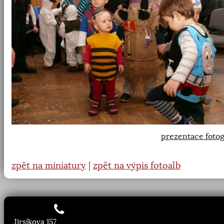
prezentace fotog
zpět na miniatury
|
zpět na výpis fotoalb
Jirsíkova 157