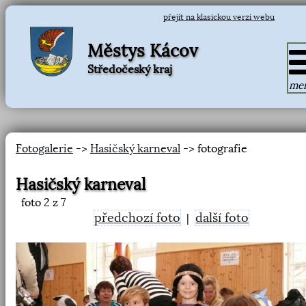
přejít na klasickou verzi webu
Městys Kácov
Středočeský kraj
me
Fotogalerie
->
Hasičský karneval
-> fotografie
Hasičský karneval
foto
2
z 7
předchozí foto
další foto
|