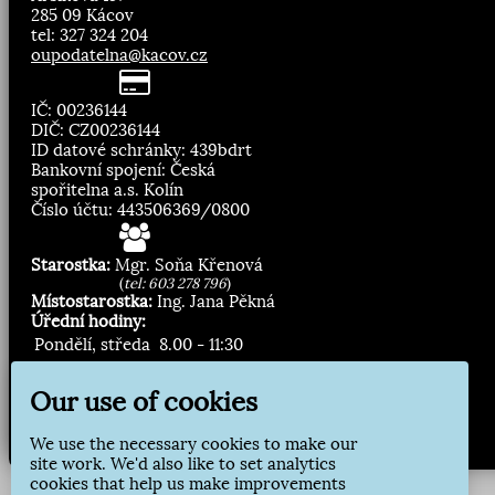
285 09 Kácov
tel: 327 324 204
oupodatelna@kacov.cz
IČ: 00236144
DIČ: CZ00236144
ID datové schránky: 439bdrt
Bankovní spojení: Česká
spořitelna a.s. Kolín
Číslo účtu: 443506369/0800
Starostka:
Mgr. Soňa Křenová
(
tel: 603 278 796
)
Místostarostka:
Ing. Jana Pěkná
Úřední hodiny:
Pondělí, středa
8.00 - 11:30
13:00 - 16:30
Our use of cookies
Zasílání novinek:
We use the necessary cookies to make our
Přihlásit odběr
site work. We'd also like to set analytics
cookies that help us make improvements