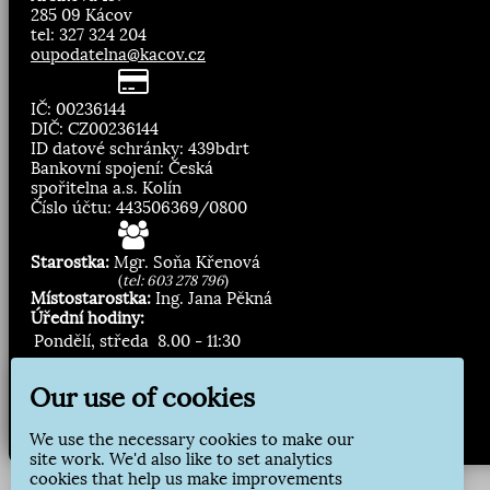
285 09 Kácov
tel: 327 324 204
oupodatelna@kacov.cz
IČ: 00236144
DIČ: CZ00236144
ID datové schránky: 439bdrt
Bankovní spojení: Česká
spořitelna a.s. Kolín
Číslo účtu: 443506369/0800
Starostka:
Mgr. Soňa Křenová
(
tel: 603 278 796
)
Místostarostka:
Ing. Jana Pěkná
Úřední hodiny:
Pondělí, středa
8.00 - 11:30
13:00 - 16:30
Our use of cookies
Zasílání novinek:
We use the necessary cookies to make our
Přihlásit odběr
site work. We'd also like to set analytics
cookies that help us make improvements