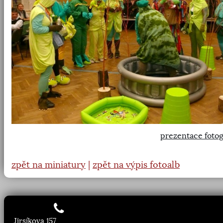
prezentace fotog
zpět na miniatury
|
zpět na výpis fotoalb
Jirsíkova 157