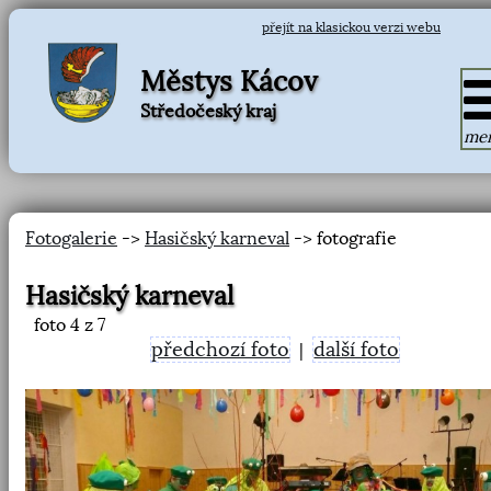
přejít na klasickou verzi webu
Městys Kácov
Středočeský kraj
me
Fotogalerie
->
Hasičský karneval
-> fotografie
Hasičský karneval
foto
4
z 7
předchozí foto
další foto
|