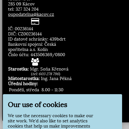
285 09 Kácov
tel: 327 324 204
oupodatelna@kacov.cz
IČ: 00236144
DIČ: CZ00236144
ID datové schránky: 439bdrt
Bankovní spojení: Česká
spořitelna a.s. Kolín
Číslo účtu: 443506369/0800
Starostka:
Mgr. Soňa Křenová
(
tel: 603 278 796
)
Místostarostka:
Ing. Jana Pěkná
Úřední hodiny:
Pondělí, středa
8.00 - 11:30
13:00 - 16:30
Our use of cookies
Zasílání novinek:
We use the necessary cookies to make our
Přihlásit odběr
site work. We'd also like to set analytics
cookies that help us make improvements