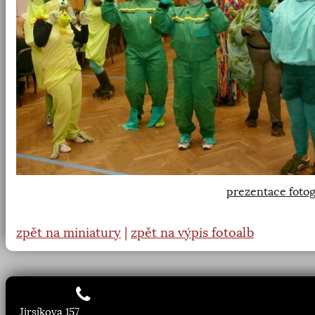
prezentace fotog
zpět na miniatury
|
zpět na výpis fotoalb
Jirsíkova 157