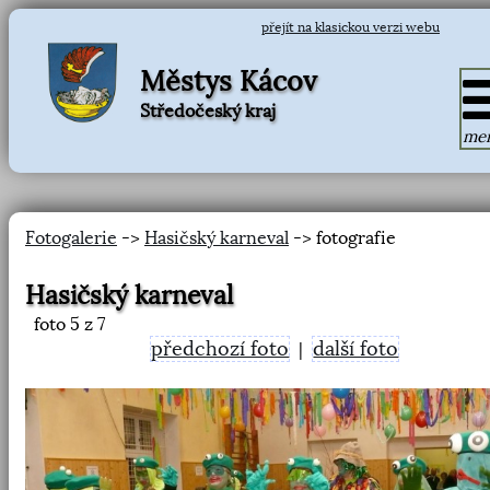
přejít na klasickou verzi webu
Městys Kácov
Středočeský kraj
me
Fotogalerie
->
Hasičský karneval
-> fotografie
Hasičský karneval
foto
5
z 7
předchozí foto
další foto
|