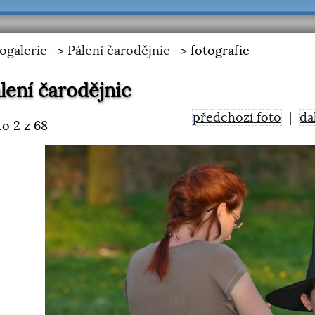
ogalerie
->
Pálení čarodějnic
-> fotografie
lení čarodějnic
předchozí foto
|
da
to
2
z 68
<