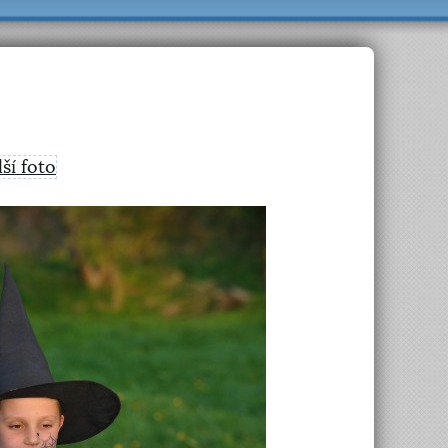
lší foto
>