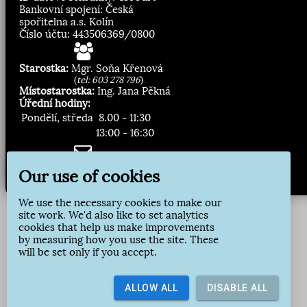
Bankovní spojení: Česká
spořitelna a.s. Kolín
Číslo účtu: 443506369/0800
Starostka:
Mgr. Soňa Křenová
(
tel: 603 278 796
)
Místostarostka:
Ing. Jana Pěkná
Úřední hodiny:
Pondělí, středa
8.00 - 11:30
13:00 - 16:30
Zasílání novinek:
Our use of cookies
Přihlásit odběr
We use the necessary cookies to make our
site work. We'd also like to set analytics
cookies that help us make improvements
by measuring how you use the site. These
will be set only if you accept.
ALLOW ALL
DISABLE ALL