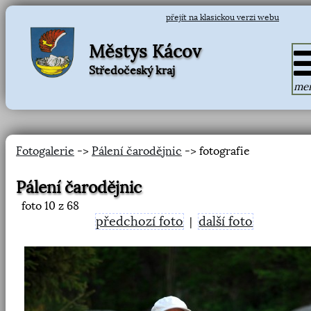
přejít na klasickou verzi webu
Městys Kácov
Středočeský kraj
me
Fotogalerie
->
Pálení čarodějnic
-> fotografie
Pálení čarodějnic
foto
10
z 68
předchozí foto
další foto
|