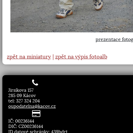
prezentace fotog
zpět na miniatury
|
zpět na výpis fotoalb
Jirsíkova 157
285 09 Kácov
tel: 327 324 204
oupodatelna@kacov.cz
IČ: 00236144
DIČ: CZ00236144
ID datové schránky: 439bdrt