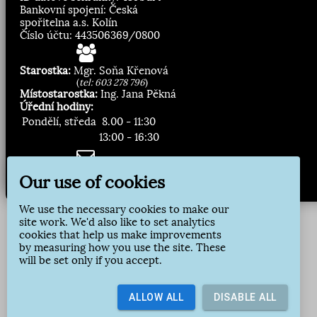
Bankovní spojení: Česká
spořitelna a.s. Kolín
Číslo účtu: 443506369/0800
Starostka:
Mgr. Soňa Křenová
(
tel: 603 278 796
)
Místostarostka:
Ing. Jana Pěkná
Úřední hodiny:
Pondělí, středa
8.00 - 11:30
13:00 - 16:30
Zasílání novinek:
Our use of cookies
Přihlásit odběr
We use the necessary cookies to make our
site work. We'd also like to set analytics
cookies that help us make improvements
by measuring how you use the site. These
will be set only if you accept.
ALLOW ALL
DISABLE ALL