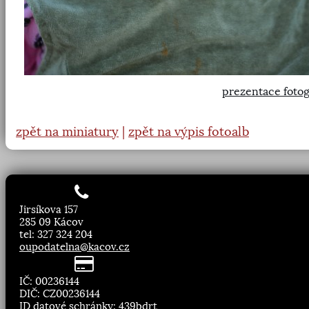
prezentace fotog
zpět na miniatury
|
zpět na výpis fotoalb
Jirsíkova 157
285 09 Kácov
tel: 327 324 204
oupodatelna@kacov.cz
IČ: 00236144
DIČ: CZ00236144
ID datové schránky: 439bdrt