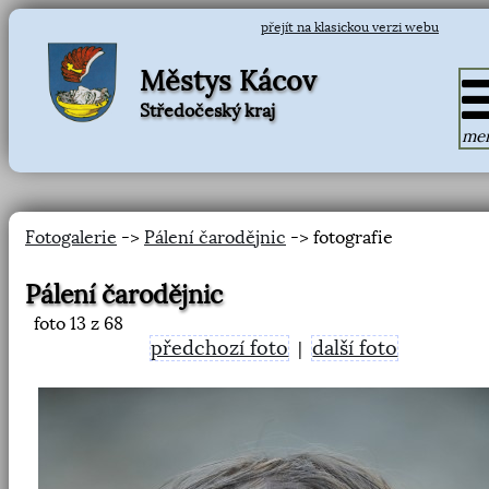
přejít na klasickou verzi webu
Městys Kácov
Středočeský kraj
me
Fotogalerie
->
Pálení čarodějnic
-> fotografie
Pálení čarodějnic
foto
13
z 68
předchozí foto
další foto
|