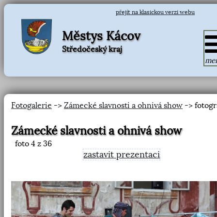
přejít na klasickou verzi webu
Městys Kácov
Středočeský kraj
me
Fotogalerie
->
Zámecké slavnosti a ohnivá show
-> fotogr
Zámecké slavnosti a ohnivá show
foto
4
z 36
zastavit prezentaci