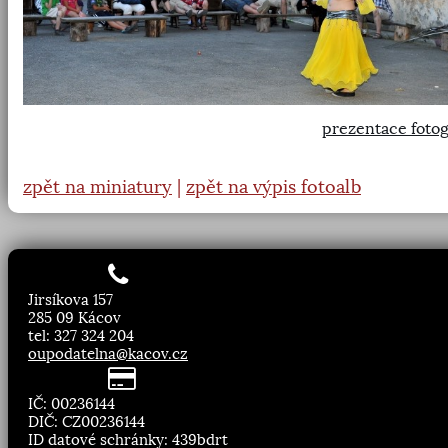
prezentace fotog
zpět na miniatury
|
zpět na výpis fotoalb
Jirsíkova 157
285 09 Kácov
tel: 327 324 204
oupodatelna@kacov.cz
IČ: 00236144
DIČ: CZ00236144
ID datové schránky: 439bdrt