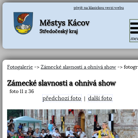
přejít na klasickou verzi webu
Městys Kácov
Středočeský kraj
me
Fotogalerie
->
Zámecké slavnosti a ohnivá show
-> fotogr
Zámecké slavnosti a ohnivá show
foto
11
z 36
předchozí foto
další foto
|