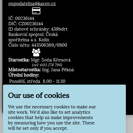
oupodatelna@kacov.cz
IČ: 00236144
DIČ: CZ00236144
ID datové schránky: 439bdrt
Bankovní spojení: Česká
spořitelna a.s. Kolín
Číslo účtu: 443506369/0800
Starostka:
Mgr. Soňa Křenová
(
tel: 603 278 796
)
Místostarostka:
Ing. Jana Pěkná
Úřední hodiny:
Pondělí, středa
8.00 - 11:30
13:00 - 16:30
Our use of cookies
Zasílání novinek:
We use the necessary cookies to make our
Přihlásit odběr
site work. We'd also like to set analytics
cookies that help us make improvements
by measuring how you use the site. These
will be set only if you accept.