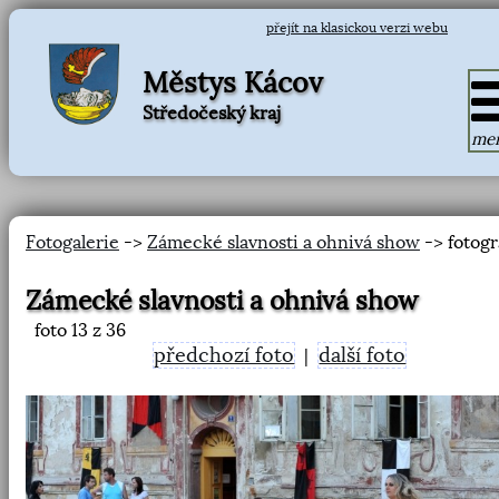
přejít na klasickou verzi webu
Městys Kácov
Středočeský kraj
me
Fotogalerie
->
Zámecké slavnosti a ohnivá show
-> fotogr
Zámecké slavnosti a ohnivá show
foto
13
z 36
předchozí foto
další foto
|