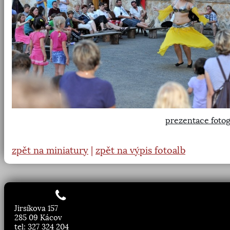
prezentace fotog
zpět na miniatury
|
zpět na výpis fotoalb
Jirsíkova 157
285 09 Kácov
tel: 327 324 204