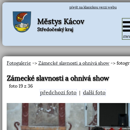
přejít na klasickou verzi webu
Městys Kácov
Středočeský kraj
me
Fotogalerie
->
Zámecké slavnosti a ohnivá show
-> fotogr
Zámecké slavnosti a ohnivá show
foto
19
z 36
předchozí foto
další foto
|