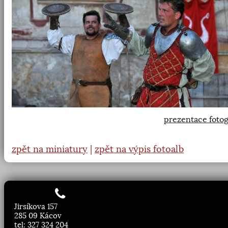
prezentace fotog
zpět na miniatury
|
zpět na výpis fotoalb
Jirsíkova 157
285 09 Kácov
tel: 327 324 204