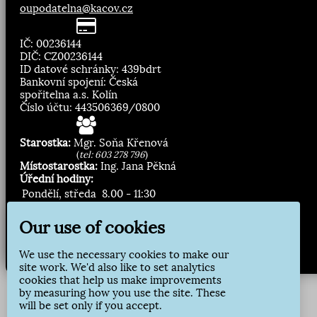
oupodatelna@kacov.cz
IČ: 00236144
DIČ: CZ00236144
ID datové schránky: 439bdrt
Bankovní spojení: Česká
spořitelna a.s. Kolín
Číslo účtu: 443506369/0800
Starostka:
Mgr. Soňa Křenová
(
tel: 603 278 796
)
Místostarostka:
Ing. Jana Pěkná
Úřední hodiny:
Pondělí, středa
8.00 - 11:30
13:00 - 16:30
Our use of cookies
Zasílání novinek:
We use the necessary cookies to make our
Přihlásit odběr
site work. We'd also like to set analytics
cookies that help us make improvements
by measuring how you use the site. These
will be set only if you accept.