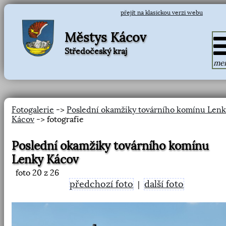
přejít na klasickou verzi webu
Městys Kácov
Středočeský kraj
me
Fotogalerie
->
Poslední okamžiky továrního komínu Lenk
Kácov
-> fotografie
Poslední okamžiky továrního komínu
Lenky Kácov
foto
20
z 26
předchozí foto
další foto
|