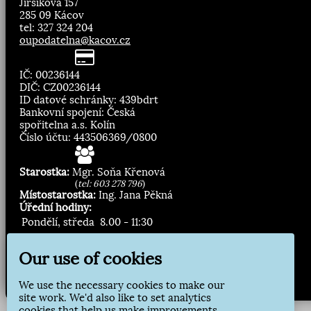
Jirsíkova 157
285 09 Kácov
tel: 327 324 204
oupodatelna@kacov.cz
IČ: 00236144
DIČ: CZ00236144
ID datové schránky: 439bdrt
Bankovní spojení: Česká
spořitelna a.s. Kolín
Číslo účtu: 443506369/0800
Starostka:
Mgr. Soňa Křenová
(
tel: 603 278 796
)
Místostarostka:
Ing. Jana Pěkná
Úřední hodiny:
Pondělí, středa
8.00 - 11:30
13:00 - 16:30
Our use of cookies
Zasílání novinek:
We use the necessary cookies to make our
Přihlásit odběr
site work. We'd also like to set analytics
cookies that help us make improvements