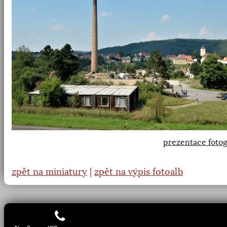
prezentace fotog
zpět na miniatury
|
zpět na výpis fotoalb