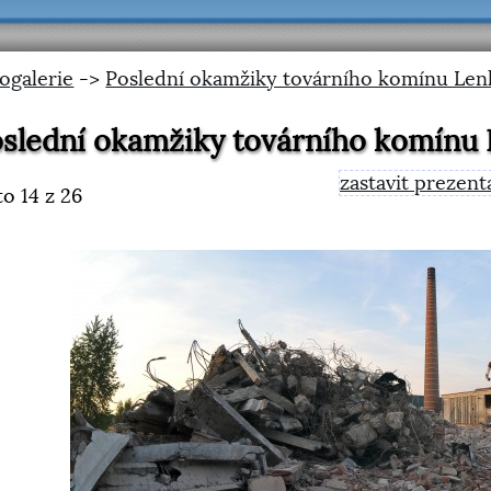
ogalerie
->
Poslední okamžiky továrního komínu Len
slední okamžiky továrního komínu
zastavit prezent
to
14
z 26