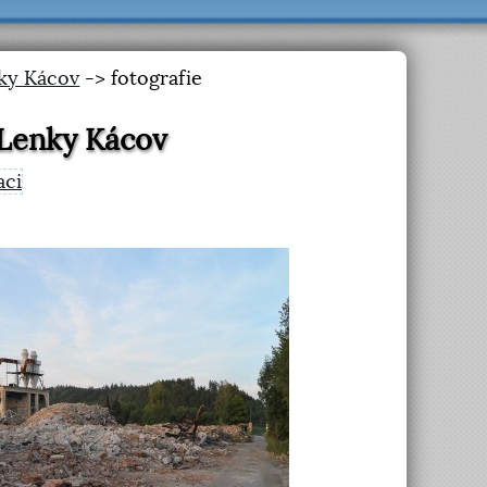
ky Kácov
-> fotografie
 Lenky Kácov
aci