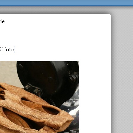
ie
ší foto
>