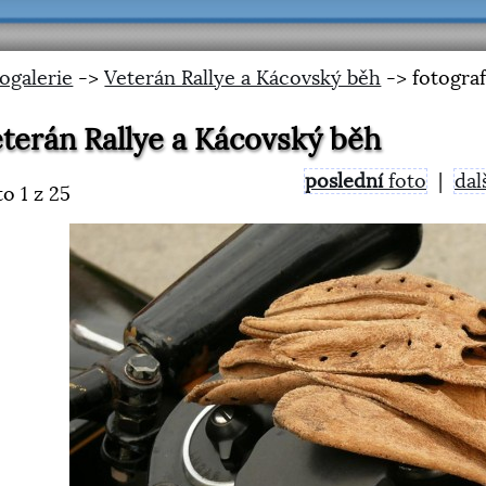
ogalerie
->
Veterán Rallye a Kácovský běh
-> fotograf
terán Rallye a Kácovský běh
poslední
foto
|
dal
to
1
z 25
<