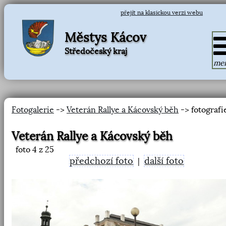
přejít na klasickou verzi webu
Městys Kácov
Středočeský kraj
me
Fotogalerie
->
Veterán Rallye a Kácovský běh
-> fotografi
Veterán Rallye a Kácovský běh
foto
4
z 25
předchozí foto
další foto
|