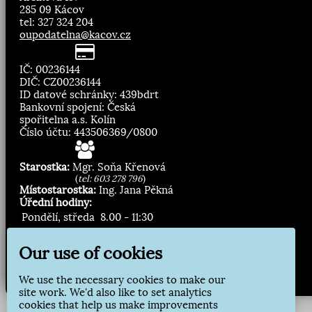
285 09 Kácov
tel: 327 324 204
oupodatelna@kacov.cz
IČ: 00236144
DIČ: CZ00236144
ID datové schránky: 439bdrt
Bankovní spojení: Česká
spořitelna a.s. Kolín
Číslo účtu: 443506369/0800
Starostka:
Mgr. Soňa Křenová
(
tel: 603 278 796
)
Místostarostka:
Ing. Jana Pěkná
Úřední hodiny:
Pondělí, středa
8.00 - 11:30
13:00 - 16:30
Our use of cookies
Zasílání novinek:
We use the necessary cookies to make our
Přihlásit odběr
site work. We'd also like to set analytics
cookies that help us make improvements