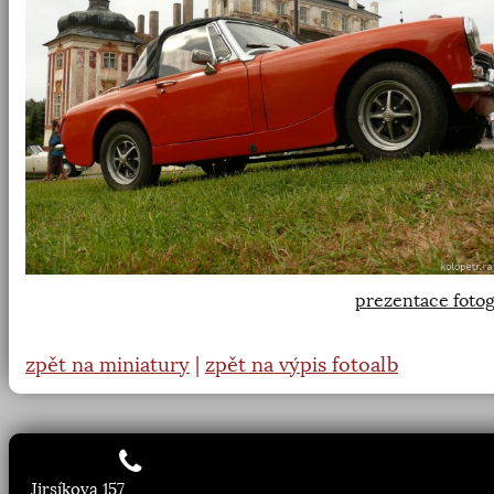
prezentace fotog
zpět na miniatury
|
zpět na výpis fotoalb
Jirsíkova 157