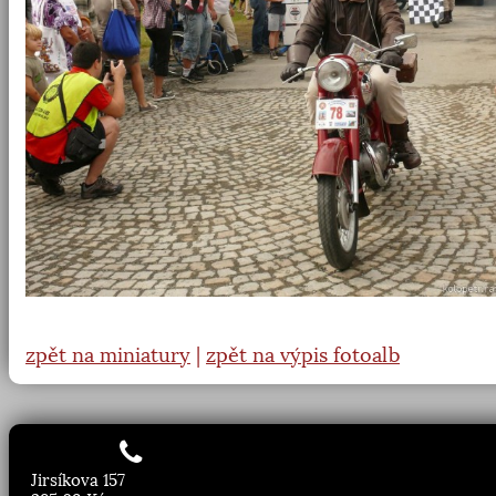
zpět na miniatury
|
zpět na výpis fotoalb
Jirsíkova 157