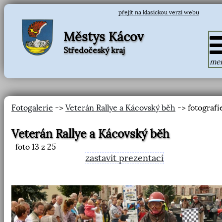
přejít na klasickou verzi webu
Městys Kácov
Středočeský kraj
me
Fotogalerie
->
Veterán Rallye a Kácovský běh
-> fotografi
Veterán Rallye a Kácovský běh
foto
13
z 25
zastavit prezentaci