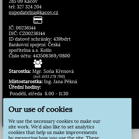
285 09 Kácov
tel: 327 324 204
oupodatelna@kacov.cz
IČ: 00236144
DIČ: CZ00236144
ID datové schránky: 439bdrt
Bankovní spojení: Česká
spořitelna a.s. Kolín
Číslo účtu: 443506369/0800
Starostka:
Mgr. Soňa Křenová
(
tel: 603 278 796
)
Místostarostka:
Ing. Jana Pěkná
Úřední hodiny:
Pondělí, středa
8.00 - 11:30
13:00 - 16:30
Our use of cookies
Zasílání novinek:
We use the necessary cookies to make our
Přihlásit odběr
site work. We'd also like to set analytics
cookies that help us make improvements
by measuring how you use the site. These