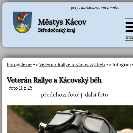
přejít na klasickou verzi webu
Městys Kácov
Středočeský kraj
me
Fotogalerie
->
Veterán Rallye a Kácovský běh
-> fotografi
Veterán Rallye a Kácovský běh
foto
11
z 25
předchozí foto
další foto
|