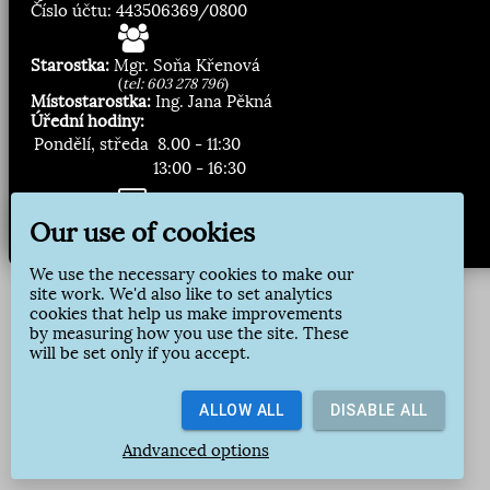
Číslo účtu: 443506369/0800
Starostka:
Mgr. Soňa Křenová
(
tel: 603 278 796
)
Místostarostka:
Ing. Jana Pěkná
Úřední hodiny:
Pondělí, středa
8.00 - 11:30
13:00 - 16:30
Zasílání novinek:
Our use of cookies
Přihlásit odběr
We use the necessary cookies to make our
site work. We'd also like to set analytics
cookies that help us make improvements
by measuring how you use the site. These
will be set only if you accept.
ALLOW ALL
DISABLE ALL
Andvanced options