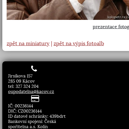
prezentace fotog
zpět na miniatury
|
zpět na výpis fotoalb
Jirsíkova 157
285 09 Kácov
tel: 327 324 204
oupodatelna@kacov.cz
IČ: 00236144
DIČ: CZ00236144
ID datové schránky: 439bdrt
Bankovní spojení: Česká
spořitelna a.s. Kolín