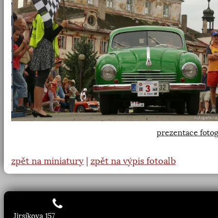
prezentace fotog
zpět na miniatury
|
zpět na výpis fotoalb
Jirsíkova 157