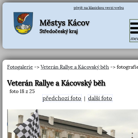
přejít na klasickou verzi webu
Městys Kácov
Středočeský kraj
me
Fotogalerie
->
Veterán Rallye a Kácovský běh
-> fotografi
Veterán Rallye a Kácovský běh
foto
18
z 25
předchozí foto
další foto
|