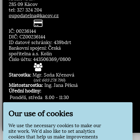
285 09 Kácov
tel: 327 324 204
oupodatelna@kacov.cz
IČ: 00236144
DIČ: CZ00236144
ID datové schránky: 439bdrt
Bankovní spojení: Česká
spořitelna a.s. Kolín
Číslo účtu: 443506369/0800
Starostka:
Mgr. Soňa Křenová
(
tel: 603 278 796
)
Místostarostka:
Ing. Jana Pěkná
Úřední hodiny:
Pondělí, středa
8.00 - 11:30
13:00 - 16:30
Our use of cookies
Zasílání novinek:
We use the necessary cookies to make our
Přihlásit odběr
site work. We'd also like to set analytics
cookies that help us make improvements