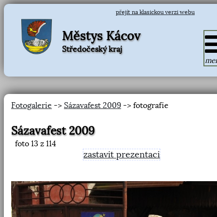
přejít na klasickou verzi webu
Městys Kácov
Středočeský kraj
me
Fotogalerie
->
Sázavafest 2009
-> fotografie
Sázavafest 2009
foto
13
z 114
zastavit prezentaci