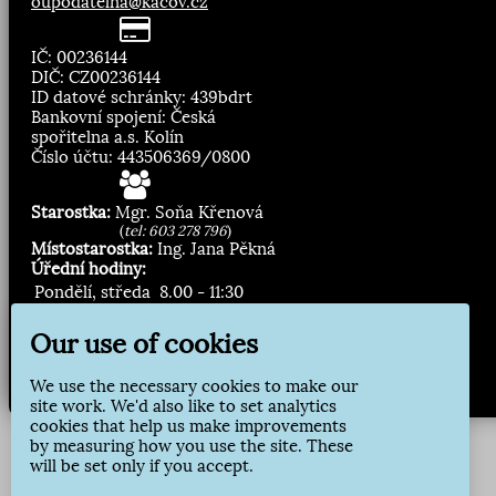
oupodatelna@kacov.cz
IČ: 00236144
DIČ: CZ00236144
ID datové schránky: 439bdrt
Bankovní spojení: Česká
spořitelna a.s. Kolín
Číslo účtu: 443506369/0800
Starostka:
Mgr. Soňa Křenová
(
tel: 603 278 796
)
Místostarostka:
Ing. Jana Pěkná
Úřední hodiny:
Pondělí, středa
8.00 - 11:30
13:00 - 16:30
Our use of cookies
Zasílání novinek:
We use the necessary cookies to make our
Přihlásit odběr
site work. We'd also like to set analytics
cookies that help us make improvements
by measuring how you use the site. These
will be set only if you accept.