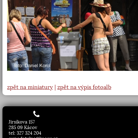
zpět na miniatury
|
zpět na výpis fotoalb
Jirsíkova 157
285 09 Kácov
tel: 327 324 204