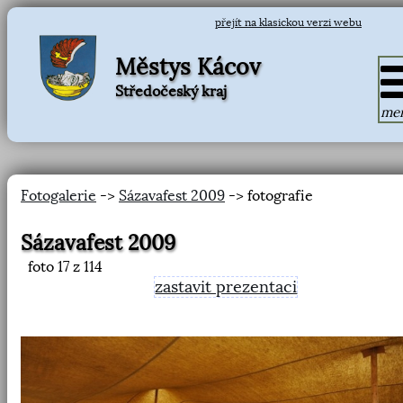
přejít na klasickou verzi webu
Městys Kácov
Středočeský kraj
me
Fotogalerie
->
Sázavafest 2009
-> fotografie
Sázavafest 2009
foto
17
z 114
zastavit prezentaci