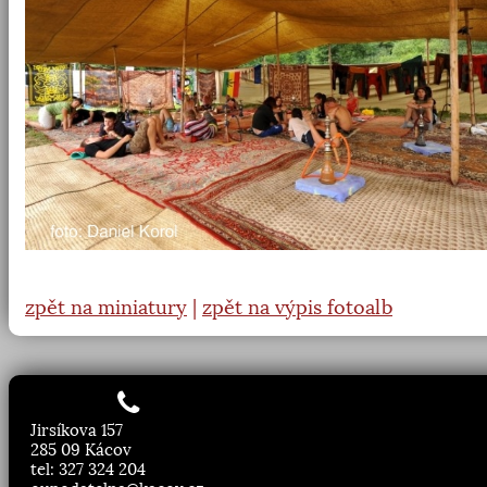
zpět na miniatury
|
zpět na výpis fotoalb
Jirsíkova 157
285 09 Kácov
tel: 327 324 204