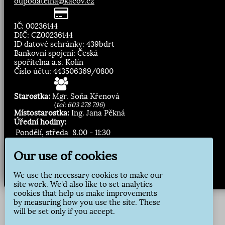
oupodatelna@kacov.cz
IČ: 00236144
DIČ: CZ00236144
ID datové schránky: 439bdrt
Bankovní spojení: Česká
spořitelna a.s. Kolín
Číslo účtu: 443506369/0800
Starostka:
Mgr. Soňa Křenová
(
tel: 603 278 796
)
Místostarostka:
Ing. Jana Pěkná
Úřední hodiny:
Pondělí, středa
8.00 - 11:30
13:00 - 16:30
Our use of cookies
Zasílání novinek:
We use the necessary cookies to make our
Přihlásit odběr
site work. We'd also like to set analytics
cookies that help us make improvements
by measuring how you use the site. These
will be set only if you accept.