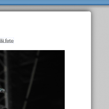
lší foto
>