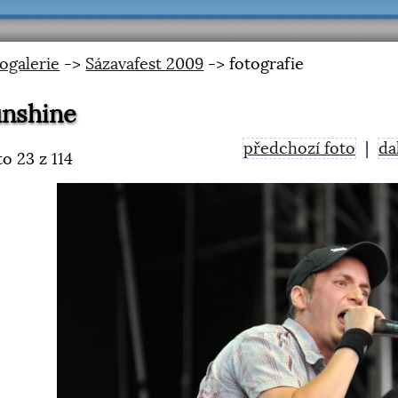
ogalerie
->
Sázavafest 2009
-> fotografie
unshine
předchozí foto
|
da
to
23
z 114
<