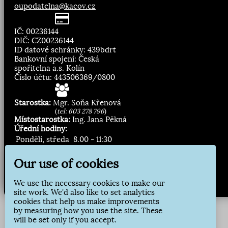
oupodatelna@kacov.cz
IČ: 00236144
DIČ: CZ00236144
ID datové schránky: 439bdrt
Bankovní spojení: Česká
spořitelna a.s. Kolín
Číslo účtu: 443506369/0800
Starostka:
Mgr. Soňa Křenová
(
tel: 603 278 796
)
Místostarostka:
Ing. Jana Pěkná
Úřední hodiny:
Pondělí, středa
8.00 - 11:30
13:00 - 16:30
Our use of cookies
Zasílání novinek:
We use the necessary cookies to make our
Přihlásit odběr
site work. We'd also like to set analytics
cookies that help us make improvements
by measuring how you use the site. These
will be set only if you accept.