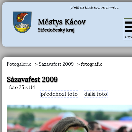
přejít na klasickou verzi webu
Městys Kácov
Středočeský kraj
me
Fotogalerie
->
Sázavafest 2009
-> fotografie
Sázavafest 2009
foto
25
z 114
předchozí foto
další foto
|