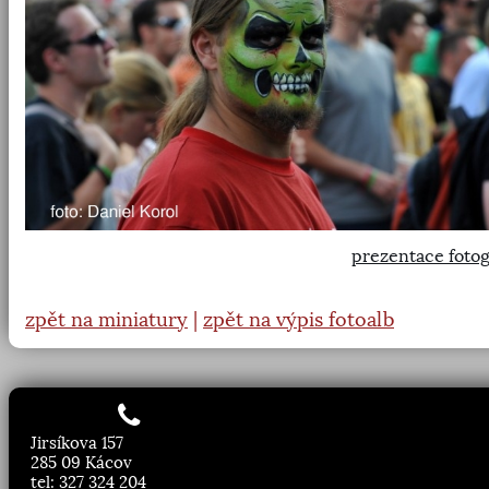
prezentace fotog
zpět na miniatury
|
zpět na výpis fotoalb
Jirsíkova 157
285 09 Kácov
tel: 327 324 204