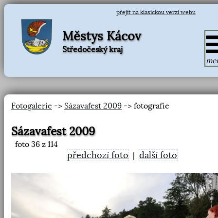
přejít na klasickou verzi webu
Městys Kácov
Středočeský kraj
me
Fotogalerie
->
Sázavafest 2009
-> fotografie
Sázavafest 2009
foto
36
z 114
předchozí foto
další foto
|