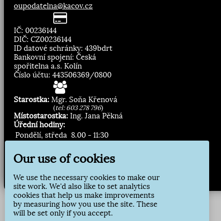
oupodatelna@kacov.cz
IČ: 00236144
DIČ: CZ00236144
ID datové schránky: 439bdrt
Bankovní spojení: Česká
spořitelna a.s. Kolín
Číslo účtu: 443506369/0800
Starostka:
Mgr. Soňa Křenová
(
tel: 603 278 796
)
Místostarostka:
Ing. Jana Pěkná
Úřední hodiny:
Pondělí, středa
8.00 - 11:30
13:00 - 16:30
Our use of cookies
Zasílání novinek:
We use the necessary cookies to make our
Přihlásit odběr
site work. We'd also like to set analytics
cookies that help us make improvements
by measuring how you use the site. These
will be set only if you accept.