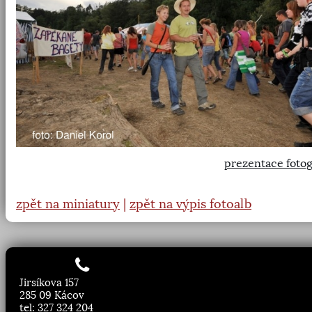
prezentace fotog
zpět na miniatury
|
zpět na výpis fotoalb
Jirsíkova 157
285 09 Kácov
tel: 327 324 204