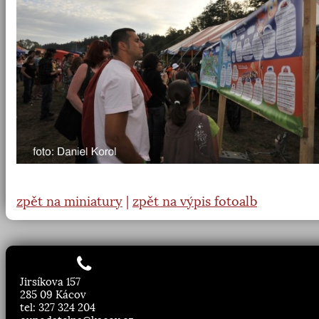
zpět na miniatury
|
zpět na výpis fotoalb
Jirsíkova 157
285 09 Kácov
tel: 327 324 204