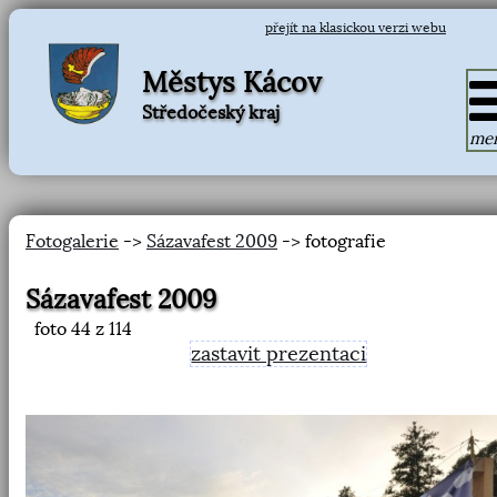
přejít na klasickou verzi webu
Městys Kácov
Středočeský kraj
me
Fotogalerie
->
Sázavafest 2009
-> fotografie
Sázavafest 2009
foto
44
z 114
zastavit prezentaci