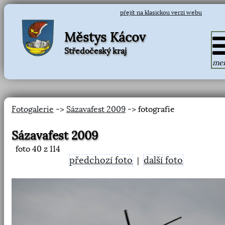
přejít na klasickou verzi webu
Městys Kácov
Středočeský kraj
me
Fotogalerie
->
Sázavafest 2009
-> fotografie
Sázavafest 2009
foto
40
z 114
předchozí foto
další foto
|