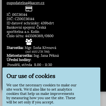
oupodatelna@kacov.cz
IČ: 00236144
DIČ: CZ00236144
ID datové schránky: 439bdrt
Bankovní spojení: Česká
spořitelna a.s. Kolín
Číslo účtu: 443506369/0800
Starostka:
Mgr. Soňa Křenová
(
tel: 603 278 796
)
Místostarostka:
Ing. Jana Pěkná
Úřední hodiny:
Pondělí, středa
8.00 - 11:30
13:00 - 16:30
Our use of cookies
Zasílání novinek:
We use the necessary cookies to make our
Přihlásit odběr
site work. We'd also like to set analytics
cookies that help us make improvements
by measuring how you use the site. These
will be set only if you accept.