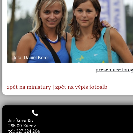
prezentace fotog
zpět na miniatury
|
zpět na výpis fotoalb
Jirsíkova 157
285 09 Kácov
tel: 327 324 204