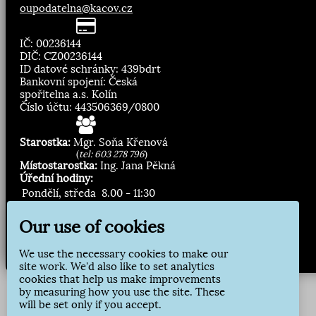
oupodatelna@kacov.cz
IČ: 00236144
DIČ: CZ00236144
ID datové schránky: 439bdrt
Bankovní spojení: Česká
spořitelna a.s. Kolín
Číslo účtu: 443506369/0800
Starostka:
Mgr. Soňa Křenová
(
tel: 603 278 796
)
Místostarostka:
Ing. Jana Pěkná
Úřední hodiny:
Pondělí, středa
8.00 - 11:30
13:00 - 16:30
Our use of cookies
Zasílání novinek:
We use the necessary cookies to make our
Přihlásit odběr
site work. We'd also like to set analytics
cookies that help us make improvements
by measuring how you use the site. These
will be set only if you accept.