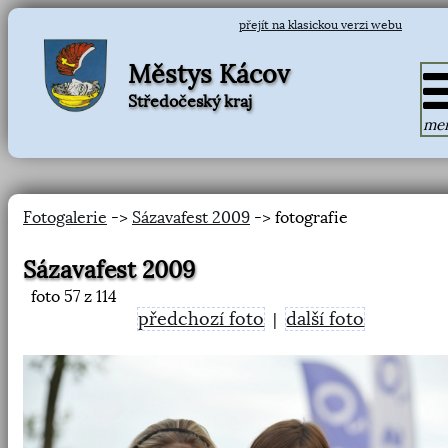
přejít na klasickou verzi webu
Městys Kácov
Středočeský kraj
me
Fotogalerie
->
Sázavafest 2009
-> fotografie
Sázavafest 2009
foto
57
z 114
předchozí foto
další foto
|