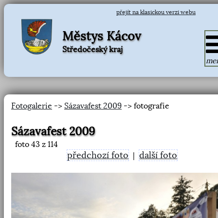
přejít na klasickou verzi webu
Městys Kácov
Středočeský kraj
me
Fotogalerie
->
Sázavafest 2009
-> fotografie
Sázavafest 2009
foto
43
z 114
předchozí foto
další foto
|