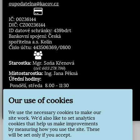
oupodatelna@kacov.cz
IČ: 00236144
DIČ: CZ00236144
ID datové schránky: 439bdrt
Bankovní spojení: Česká
spořitelna a.s. Kolín
Číslo účtu: 443506369/0800
Starostka:
Mgr. Soňa Křenová
(
tel: 603 278 796
)
Místostarostka:
Ing. Jana Pěkná
Úřední hodiny:
Pondělí, středa
8.00 - 11:30
13:00 - 16:30
Our use of cookies
Zasílání novinek:
We use the necessary cookies to make our
Přihlásit odběr
site work. We'd also like to set analytics
cookies that help us make improvements
by measuring how you use the site. These
will be set only if you accept.