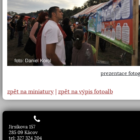
prezentace fotog
zpět na miniatury
|
zpět na výpis fotoalb
Jirsíkova 157
285 09 Kácov
tel: 327 324 204