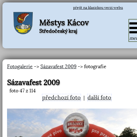
přejít na klasickou verzi webu
Městys Kácov
Středočeský kraj
me
Fotogalerie
->
Sázavafest 2009
-> fotografie
Sázavafest 2009
foto
47
z 114
předchozí foto
další foto
|