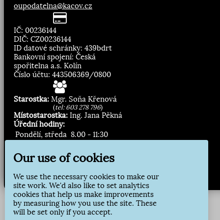
oupodatelna@kacov.cz
IČ: 00236144
DIČ: CZ00236144
ID datové schránky: 439bdrt
Bankovní spojení: Česká
spořitelna a.s. Kolín
Číslo účtu: 443506369/0800
Starostka:
Mgr. Soňa Křenová
(
tel: 603 278 796
)
Místostarostka:
Ing. Jana Pěkná
Úřední hodiny:
Pondělí, středa
8.00 - 11:30
13:00 - 16:30
Our use of cookies
Zasílání novinek:
We use the necessary cookies to make our
Přihlásit odběr
site work. We'd also like to set analytics
cookies that help us make improvements
by measuring how you use the site. These
will be set only if you accept.