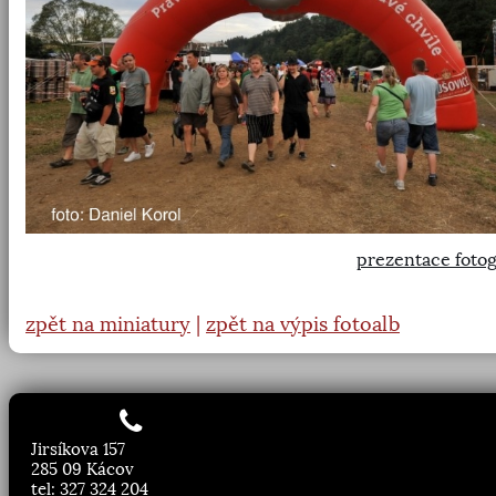
prezentace fotog
zpět na miniatury
|
zpět na výpis fotoalb
Jirsíkova 157
285 09 Kácov
tel: 327 324 204