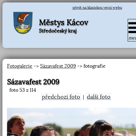
přejít na klasickou verzi webu
Městys Kácov
Středočeský kraj
me
Fotogalerie
->
Sázavafest 2009
-> fotografie
Sázavafest 2009
foto
53
z 114
předchozí foto
další foto
|