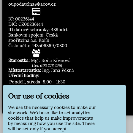
oupodatelna@kacov.cz
IČ: 00236144
DIČ: CZ00236144
ID datové schránky: 439bdrt
Bankovní spojení: Česká
spořitelna a.s. Kolín
Číslo účtu: 443506369/0800
Starostka:
Mgr. Soňa Křenová
(
tel: 603 278 796
)
Místostarostka:
Ing. Jana Pěkná
Úřední hodiny:
Pondělí, středa
8.00 - 11:30
13:00 - 16:30
Our use of cookies
Zasílání novinek:
We use the necessary cookies to make our
Přihlásit odběr
site work. We'd also like to set analytics
cookies that help us make improvements
by measuring how you use the site. These
will be set only if you accept.