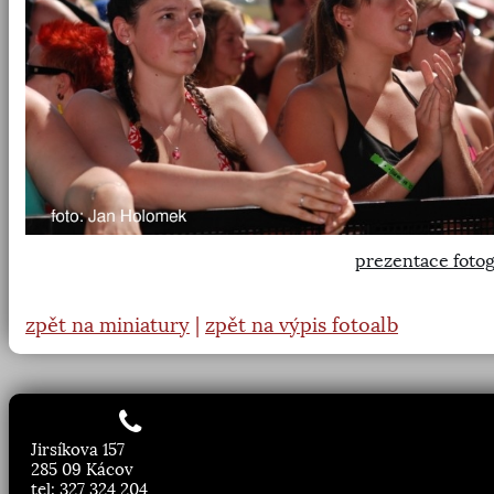
prezentace fotog
zpět na miniatury
|
zpět na výpis fotoalb
Jirsíkova 157
285 09 Kácov
tel: 327 324 204