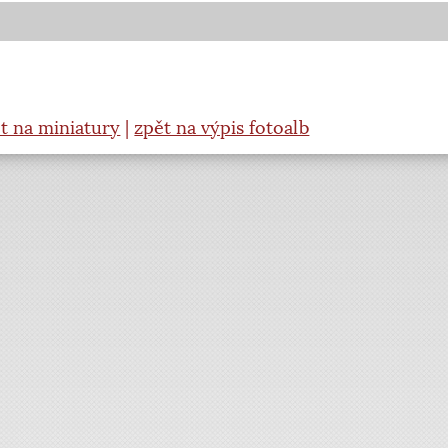
t na miniatury
|
zpět na výpis fotoalb