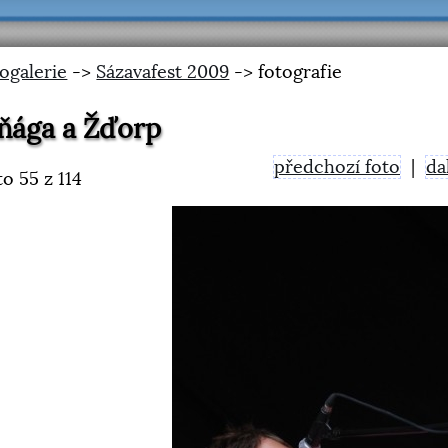
ogalerie
->
Sázavafest 2009
-> fotografie
ňága a Žďorp
předchozí foto
|
da
to
55
z 114