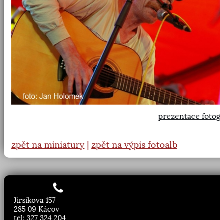
prezentace fotog
zpět na miniatury
|
zpět na výpis fotoalb
Jirsíkova 157
285 09 Kácov
tel: 327 324 204