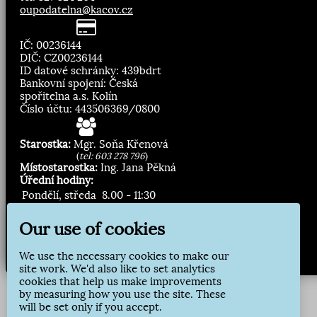
oupodatelna@kacov.cz
IČ: 00236144
DIČ: CZ00236144
ID datové schránky: 439bdrt
Bankovní spojení: Česká
spořitelna a.s. Kolín
Číslo účtu: 443506369/0800
Starostka:
Mgr. Soňa Křenová
(
tel: 603 278 796
)
Místostarostka:
Ing. Jana Pěkná
Úřední hodiny:
Pondělí, středa
8.00 - 11:30
13:00 - 16:30
Our use of cookies
Zasílání novinek:
We use the necessary cookies to make our
Přihlásit odběr
site work. We'd also like to set analytics
cookies that help us make improvements
by measuring how you use the site. These
will be set only if you accept.