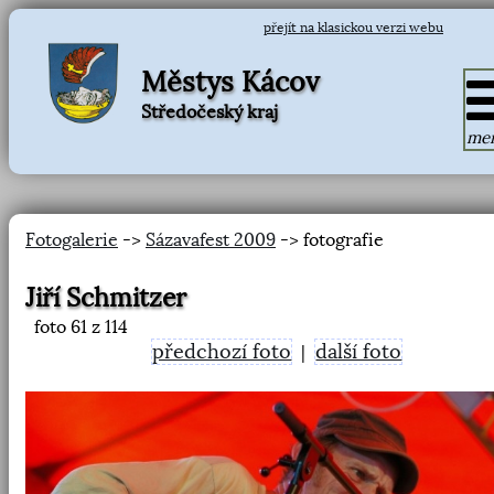
přejít na klasickou verzi webu
Městys Kácov
Středočeský kraj
me
Fotogalerie
->
Sázavafest 2009
-> fotografie
Jiří Schmitzer
foto
61
z 114
předchozí foto
další foto
|