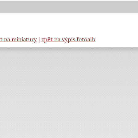
t na miniatury
|
zpět na výpis fotoalb