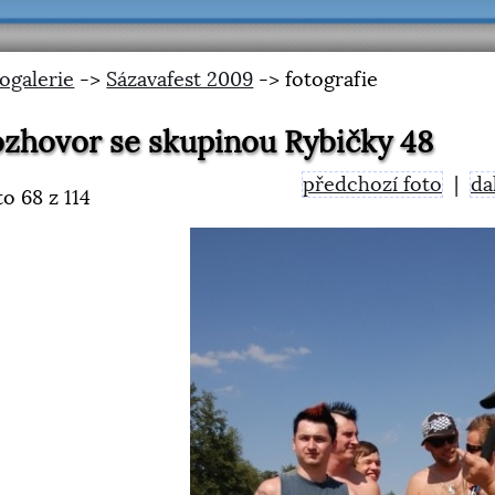
ogalerie
->
Sázavafest 2009
-> fotografie
zhovor se skupinou Rybičky 48
předchozí foto
|
da
to
68
z 114