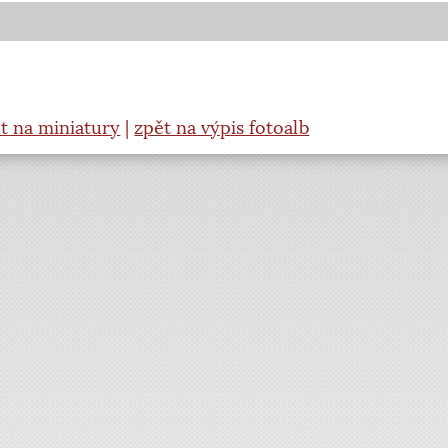
t na miniatury
|
zpět na výpis fotoalb