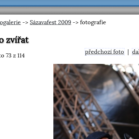
ogalerie
->
Sázavafest 2009
-> fotografie
o zvířat
předchozí foto
|
da
to
73
z 114