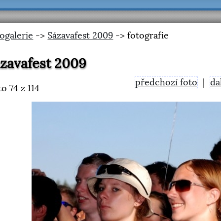
ogalerie
->
Sázavafest 2009
-> fotografie
zavafest 2009
předchozí foto
|
da
to
74
z 114
<