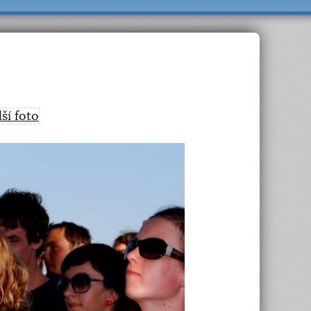
lší foto
>