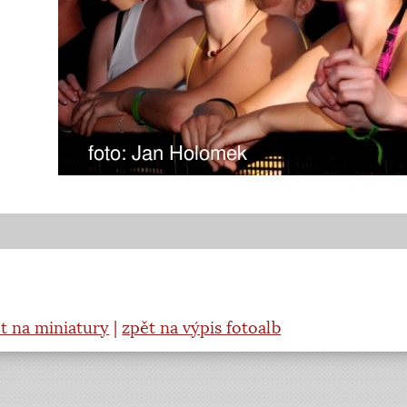
t na miniatury
|
zpět na výpis fotoalb