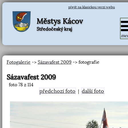
přejít na klasickou verzi webu
Městys Kácov
Středočeský kraj
me
Fotogalerie
->
Sázavafest 2009
-> fotografie
Sázavafest 2009
foto
78
z 114
předchozí foto
další foto
|