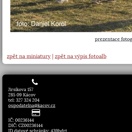
prezentace fotog
zpět na miniatury
|
zpět na výpis fotoalb
Jirsíkova 157
285 09 Kácov
tel: 327 324 204
oupodatelna@kacov.cz
IČ: 00236144
DIČ: CZ00236144
ID datové schránky: 439bdrt