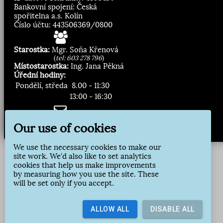
Bankovní spojení: Česká
spořitelna a.s. Kolín
Číslo účtu: 443506369/0800
Starostka:
Mgr. Soňa Křenová
(
tel: 603 278 796
)
Místostarostka:
Ing. Jana Pěkná
Úřední hodiny:
Pondělí, středa
8.00 - 11:30
13:00 - 16:30
Zasílání novinek:
Our use of cookies
Přihlásit odběr
We use the necessary cookies to make our
site work. We'd also like to set analytics
cookies that help us make improvements
by measuring how you use the site. These
will be set only if you accept.
ALLOW ALL
DISABLE ALL