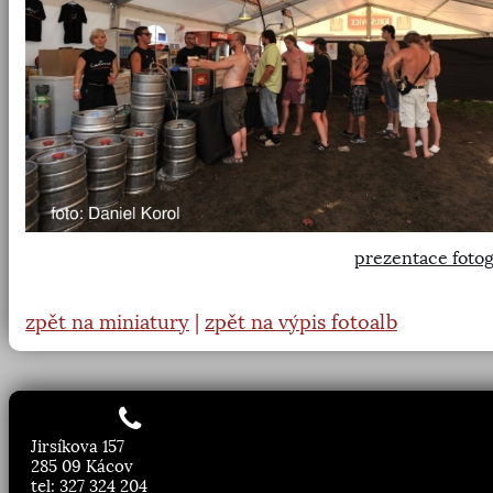
prezentace fotog
zpět na miniatury
|
zpět na výpis fotoalb
Jirsíkova 157
285 09 Kácov
tel: 327 324 204