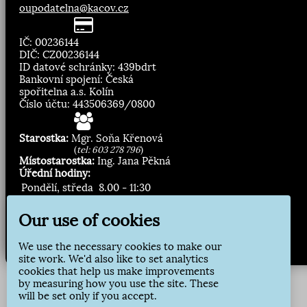
oupodatelna@kacov.cz
IČ: 00236144
DIČ: CZ00236144
ID datové schránky: 439bdrt
Bankovní spojení: Česká
spořitelna a.s. Kolín
Číslo účtu: 443506369/0800
Starostka:
Mgr. Soňa Křenová
(
tel: 603 278 796
)
Místostarostka:
Ing. Jana Pěkná
Úřední hodiny:
Pondělí, středa
8.00 - 11:30
13:00 - 16:30
Our use of cookies
Zasílání novinek:
We use the necessary cookies to make our
Přihlásit odběr
site work. We'd also like to set analytics
cookies that help us make improvements
by measuring how you use the site. These
will be set only if you accept.