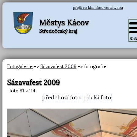
přejít na klasickou verzi webu
Městys Kácov
Středočeský kraj
me
Fotogalerie
->
Sázavafest 2009
-> fotografie
Sázavafest 2009
foto
81
z 114
předchozí foto
další foto
|