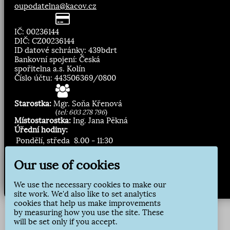
oupodatelna@kacov.cz
IČ: 00236144
DIČ: CZ00236144
ID datové schránky: 439bdrt
Bankovní spojení: Česká
spořitelna a.s. Kolín
Číslo účtu: 443506369/0800
Starostka:
Mgr. Soňa Křenová
(
tel: 603 278 796
)
Místostarostka:
Ing. Jana Pěkná
Úřední hodiny:
Pondělí, středa
8.00 - 11:30
13:00 - 16:30
Our use of cookies
Zasílání novinek:
We use the necessary cookies to make our
Přihlásit odběr
site work. We'd also like to set analytics
cookies that help us make improvements
by measuring how you use the site. These
will be set only if you accept.