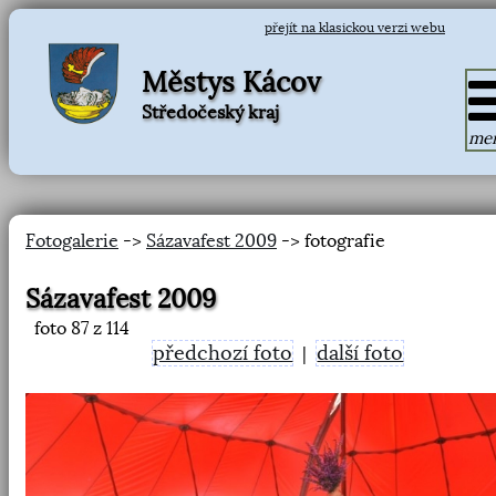
přejít na klasickou verzi webu
Městys Kácov
Středočeský kraj
me
Fotogalerie
->
Sázavafest 2009
-> fotografie
Sázavafest 2009
foto
87
z 114
předchozí foto
další foto
|