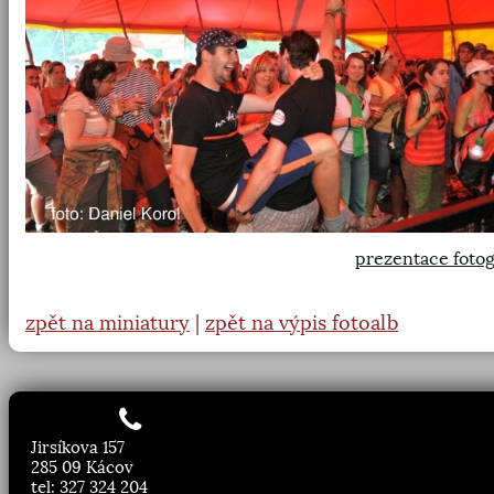
prezentace fotog
zpět na miniatury
|
zpět na výpis fotoalb
Jirsíkova 157
285 09 Kácov
tel: 327 324 204