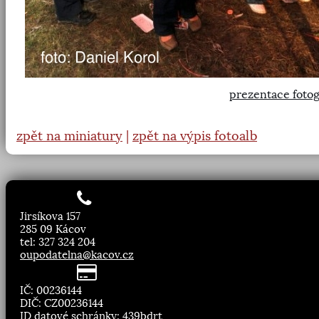
prezentace fotog
zpět na miniatury
|
zpět na výpis fotoalb
Jirsíkova 157
285 09 Kácov
tel: 327 324 204
oupodatelna@kacov.cz
IČ: 00236144
DIČ: CZ00236144
ID datové schránky: 439bdrt