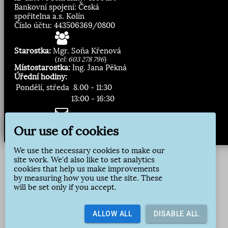
Bankovní spojení: Česká
spořitelna a.s. Kolín
Číslo účtu: 443506369/0800
Starostka:
Mgr. Soňa Křenová
(
tel: 603 278 796
)
Místostarostka:
Ing. Jana Pěkná
Úřední hodiny:
Pondělí, středa
8.00 - 11:30
13:00 - 16:30
Zasílání novinek:
Our use of cookies
Přihlásit odběr
We use the necessary cookies to make our
site work. We'd also like to set analytics
cookies that help us make improvements
by measuring how you use the site. These
will be set only if you accept.
ALLOW ALL
DISABLE ALL