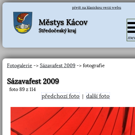
přejít na klasickou verzi webu
Městys Kácov
Středočeský kraj
me
Fotogalerie
->
Sázavafest 2009
-> fotografie
Sázavafest 2009
foto
89
z 114
předchozí foto
další foto
|