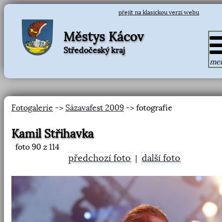
přejít na klasickou verzi webu
Městys Kácov
Středočeský kraj
me
Fotogalerie
->
Sázavafest 2009
-> fotografie
Kamil Střihavka
foto
90
z 114
předchozí foto
další foto
|