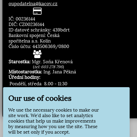
oupodatelna@kacov.cz
IČ: 00236144
DIČ: CZ00236144
ID datové schránky: 439bdrt
Bankovní spojení: Česká
spořitelna a.s. Kolín
Číslo účtu: 443506369/0800
Starostka:
Mgr. Soňa Křenová
(
tel: 603 278 796
)
Místostarostka:
Ing. Jana Pěkná
Úřední hodiny:
Pondělí, středa
8.00 - 11:30
13:00 - 16:30
Our use of cookies
Zasílání novinek:
We use the necessary cookies to make our
Přihlásit odběr
site work. We'd also like to set analytics
cookies that help us make improvements
by measuring how you use the site. These
will be set only if you accept.