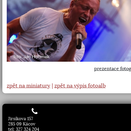
prezentace fotog
zpět na miniatury
|
zpět na výpis fotoalb
Jirsíkova 157
285 09 Kácov
tel: 327 324 204