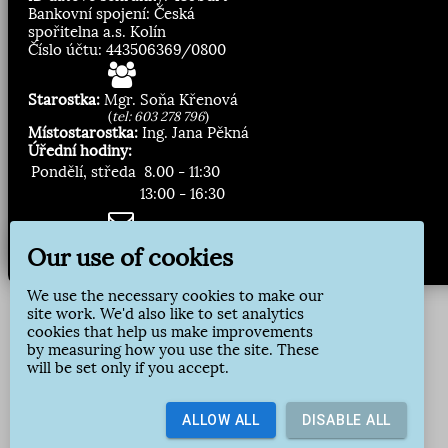
Bankovní spojení: Česká
spořitelna a.s. Kolín
Číslo účtu: 443506369/0800
Starostka:
Mgr. Soňa Křenová
(
tel: 603 278 796
)
Místostarostka:
Ing. Jana Pěkná
Úřední hodiny:
Pondělí, středa
8.00 - 11:30
13:00 - 16:30
Zasílání novinek:
Our use of cookies
Přihlásit odběr
We use the necessary cookies to make our
site work. We'd also like to set analytics
cookies that help us make improvements
by measuring how you use the site. These
will be set only if you accept.
ALLOW ALL
DISABLE ALL