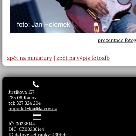
prezentace fotog
zpět na miniatury
|
zpět na výpis fotoalb
Jirsíkova 157
285 09 Kácov
tel: 327 324 204
oupodatelna@kacov.cz
IČ: 00236144
DIČ: CZ00236144
ID datové schránky: 439bdrt