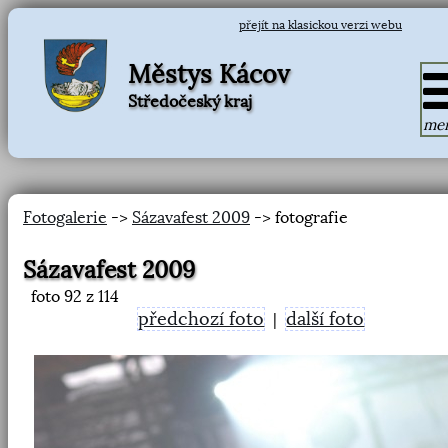
přejít na klasickou verzi webu
Městys Kácov
Středočeský kraj
me
Fotogalerie
->
Sázavafest 2009
-> fotografie
Sázavafest 2009
foto
92
z 114
předchozí foto
další foto
|