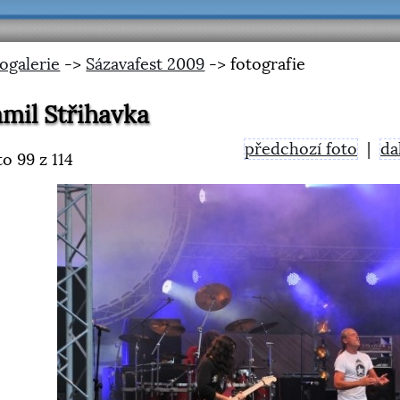
ogalerie
->
Sázavafest 2009
-> fotografie
mil Střihavka
předchozí foto
|
da
to
99
z 114
<