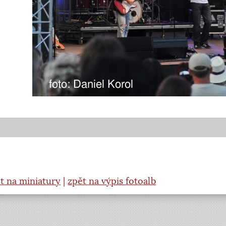
t na miniatury
|
zpět na výpis fotoalb