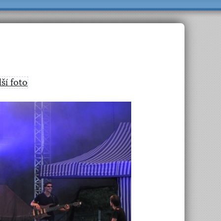
lší foto
>