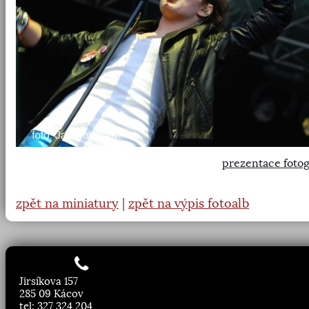
prezentace fotog
zpět na miniatury
|
zpět na výpis fotoalb
Jirsíkova 157
285 09 Kácov
tel: 327 324 204