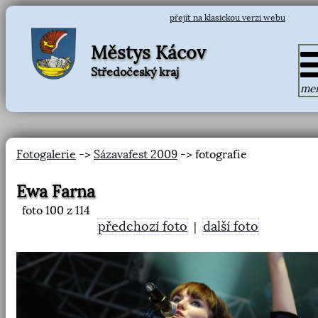
přejít na klasickou verzi webu
Městys Kácov
Středočeský kraj
me
Fotogalerie
->
Sázavafest 2009
-> fotografie
Ewa Farna
foto
100
z 114
předchozí foto
další foto
|