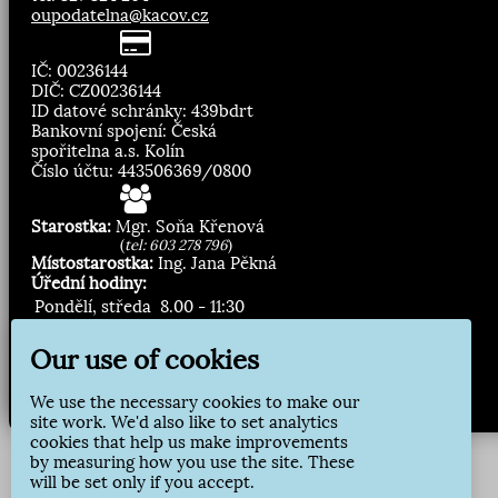
oupodatelna@kacov.cz
IČ: 00236144
DIČ: CZ00236144
ID datové schránky: 439bdrt
Bankovní spojení: Česká
spořitelna a.s. Kolín
Číslo účtu: 443506369/0800
Starostka:
Mgr. Soňa Křenová
(
tel: 603 278 796
)
Místostarostka:
Ing. Jana Pěkná
Úřední hodiny:
Pondělí, středa
8.00 - 11:30
13:00 - 16:30
Our use of cookies
Zasílání novinek:
We use the necessary cookies to make our
Přihlásit odběr
site work. We'd also like to set analytics
cookies that help us make improvements
by measuring how you use the site. These
will be set only if you accept.