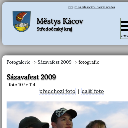
přejít na klasickou verzi webu
Městys Kácov
Středočeský kraj
me
Fotogalerie
->
Sázavafest 2009
-> fotografie
Sázavafest 2009
foto
107
z 114
předchozí foto
další foto
|