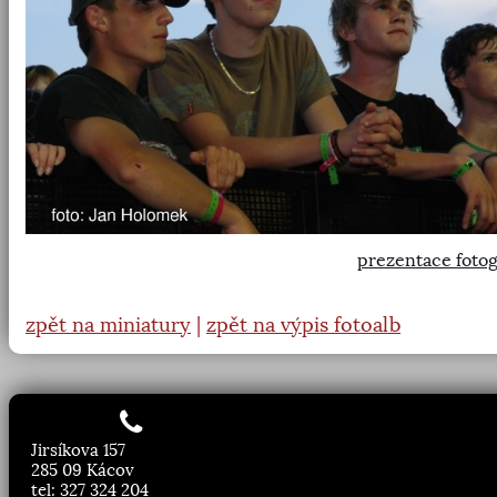
prezentace fotog
zpět na miniatury
|
zpět na výpis fotoalb
Jirsíkova 157
285 09 Kácov
tel: 327 324 204