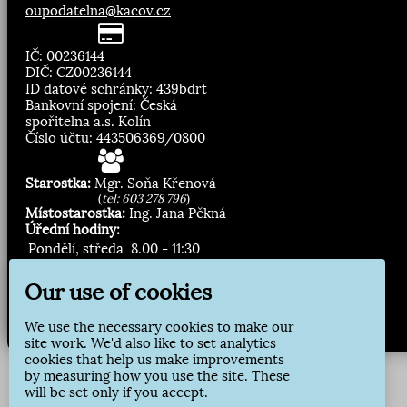
oupodatelna@kacov.cz
IČ: 00236144
DIČ: CZ00236144
ID datové schránky: 439bdrt
Bankovní spojení: Česká
spořitelna a.s. Kolín
Číslo účtu: 443506369/0800
Starostka:
Mgr. Soňa Křenová
(
tel: 603 278 796
)
Místostarostka:
Ing. Jana Pěkná
Úřední hodiny:
Pondělí, středa
8.00 - 11:30
13:00 - 16:30
Our use of cookies
Zasílání novinek:
We use the necessary cookies to make our
Přihlásit odběr
site work. We'd also like to set analytics
cookies that help us make improvements
by measuring how you use the site. These
will be set only if you accept.