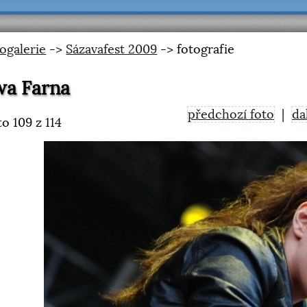
ogalerie
->
Sázavafest 2009
-> fotografie
wa Farna
předchozí foto
|
da
to
109
z 114
<