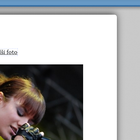
lší foto
>