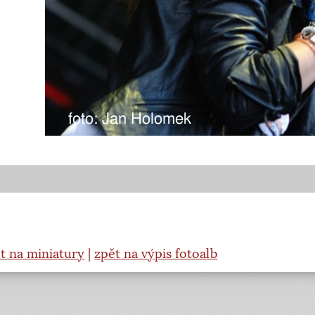
t na miniatury
|
zpět na výpis fotoalb