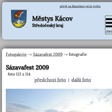
přejít na klasickou verzi webu
Městys Kácov
Středočeský kraj
me
Fotogalerie
->
Sázavafest 2009
-> fotografie
Sázavafest 2009
foto
113
z 114
předchozí foto
další foto
|