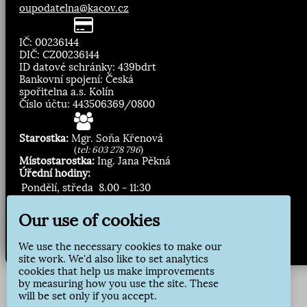
oupodatelna@kacov.cz
IČ: 00236144
DIČ: CZ00236144
ID datové schránky: 439bdrt
Bankovní spojení: Česká
spořitelna a.s. Kolín
Číslo účtu: 443506369/0800
Starostka:
Mgr. Soňa Křenová
(
tel: 603 278 796
)
Místostarostka:
Ing. Jana Pěkná
Úřední hodiny:
Pondělí, středa
8.00 - 11:30
13:00 - 16:30
Our use of cookies
Zasílání novinek:
We use the necessary cookies to make our
Přihlásit odběr
site work. We'd also like to set analytics
cookies that help us make improvements
by measuring how you use the site. These
will be set only if you accept.