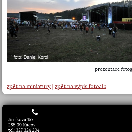
prezentace fotog
zpět na miniatury
|
zpět na výpis fotoalb
Jirsíkova 157
285 09 Kácov
tel: 327 324 204